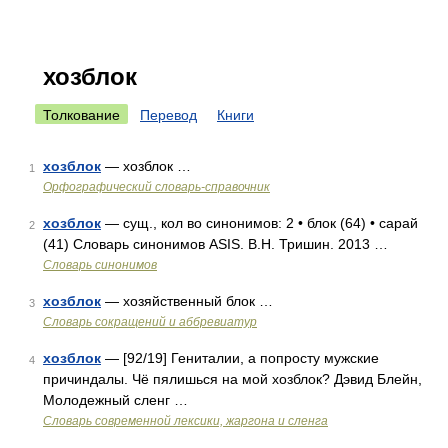
хозблок
Толкование
Перевод
Книги
хозблок
— хозблок …
1
Орфографический словарь-справочник
хозблок
— сущ., кол во синонимов: 2 • блок (64) • сарай
2
(41) Словарь синонимов ASIS. В.Н. Тришин. 2013 …
Словарь синонимов
хозблок
— хозяйственный блок …
3
Словарь сокращений и аббревиатур
хозблок
— [92/19] Гениталии, а попросту мужские
4
причиндалы. Чё пялишься на мой хозблок? Дэвид Блейн,
Молодежный сленг …
Cловарь современной лексики, жаргона и сленга